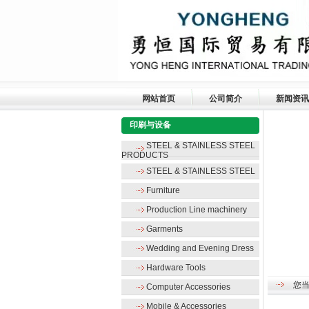
网站首页
公司简介
新闻资讯
印刷与设备
STEEL & STAINLESS STEEL
PRODUCTS
STEEL & STAINLESS STEEL
Furniture
Production Line machinery
Garments
Wedding and Evening Dress
Hardware Tools
您
Computer Accessories
Mobile & Accessories